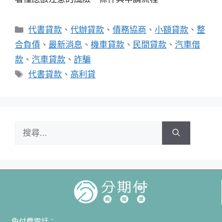
代書貸款
、
代辦貸款
、
債務協商
、
小額貸款
、
整
合負債
、
最新消息
、
機車貸款
、
民間貸款
、
汽車借
款
、
汽車貸款
、
詐騙
代書貸款
、
高利貸
免付費電話：