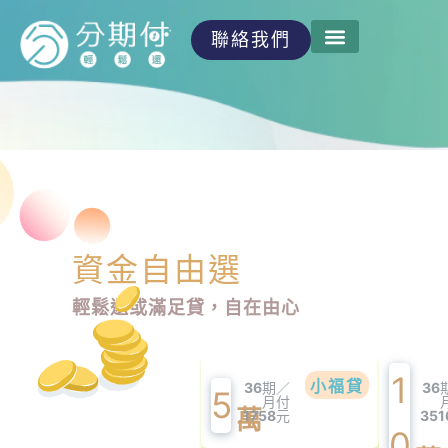
聯絡我們
資金自由選
輕鬆還或滿足貸，自在由心
1
小福貸
36
期／
36
5
月付
萬
1758
元
351
0