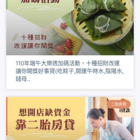
110年端午大樂透加碼活動，十種招財改運
讓你開獎好事貸(吃粽子,開運午時水,陰陽水,
錢母..
二胎房貸