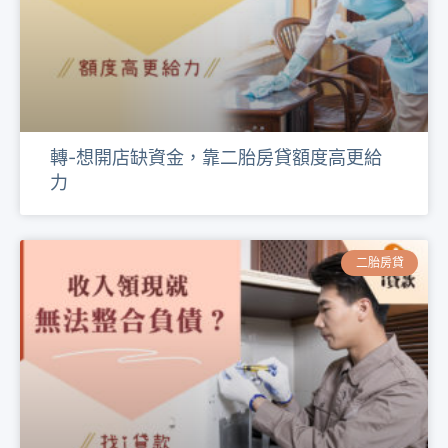
轉-想開店缺資金，靠二胎房貸額度高更給
力
二胎房貸