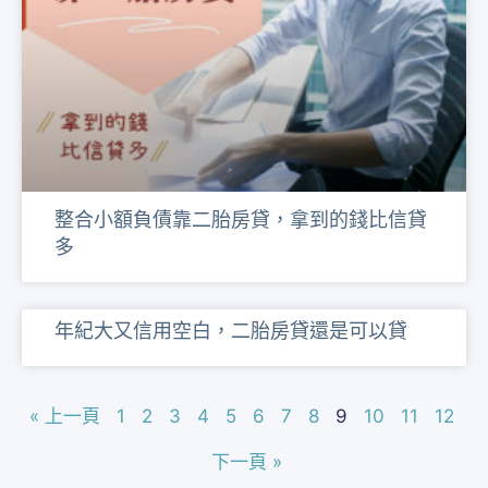
整合小額負債靠二胎房貸，拿到的錢比信貸
多
年紀大又信用空白，二胎房貸還是可以貸
« 上一頁
1
2
3
4
5
6
7
8
9
10
11
12
下一頁 »