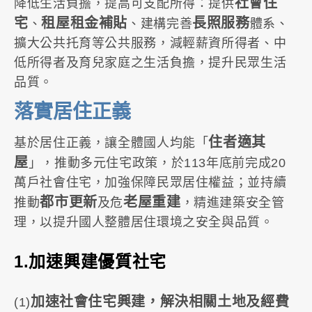
社會住
降低生活負擔，提高可支配所得：提供
宅
租屋租金補貼
長照服務
、
、建構完善
體系、
擴大公共托育等公共服務，減輕薪資所得者、中
低所得者及育兒家庭之生活負擔，提升民眾生活
品質。
落實居住正義
住者適其
基於居住正義，讓全體國人均能「
屋
」，推動多元住宅政策，於113年底前完成20
萬戶社會住宅，加強保障民眾居住權益；並持續
都市更新
老屋重建
推動
及危
，精進建築安全管
理，以提升國人整體居住環境之安全與品質。
1.加速興建優質社宅
加速社會住宅興建，解決相關土地及經費
(1)