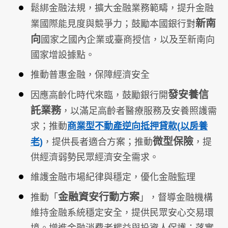
鬆綁金融法規，擴大金融業務範疇，提升金融
新南
業國際能見度與競爭力；鼓勵本國銀行對
向
國家之國內企業或臺商授信，以及至新南向
國家增設據點。
推動普惠金融，保障經濟安全
發安養信
因應高齡化時代來臨，鼓勵銀行開
託業務
，以滿足高齡者醫療服務及安養照護需
求；推動
商業型不動產逆向抵押貸款
(
以房養
微型保險
老)
，提供長者適合方案；推動
，提
供經濟弱勢民眾經濟安全需求。
維護金融市場紀律與穩定，優化金融監理
金融資安行動方案
推動「
」，督導金融機構
維持金融系統穩定安全，提供民眾安心交易環
境。增進金融消費者權益與投資人保護；落實