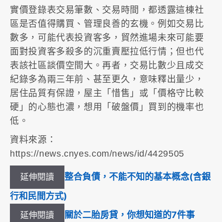
實價登錄表交易筆數、交易時間，都透露這棟社
區是否值得購買、管理良善的玄機。例如交易比
數多，可能代表投資客多，貿然進場未來可能要
面對投資客多殺多的沉重賣壓拉低行情；但也代
表該社區談價空間大。再者，交易比數少且成交
紀錄多為兩三年前、甚至更久，意味釋出量少，
居住品質有保證，屋主「惜售」或「價格守比較
硬」的心態也濃，想用「破盤價」買到的機率也
低。
資料來源：
https://news.cnyes.com/news/id/4429505
整合負債，不能不知的基本概念(含銀
延伸閱讀
行和民間方式)
關於二胎房貸，你想知道的7件事
延伸閱讀